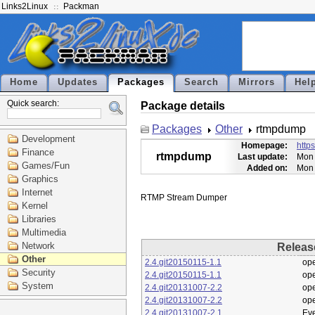
Links2Linux
Packman
Home
Updates
Packages
Search
Mirrors
Hel
Quick search:
Package details
Packages
Other
rtmpdump
Development
Homepage:
http
Finance
rtmpdump
Last update:
Mon 
Games/Fun
Added on:
Mon 
Graphics
Internet
Kernel
Libraries
Multimedia
Network
Releas
Other
2.4.git20150115-1.1
op
Security
2.4.git20150115-1.1
op
System
2.4.git20131007-2.2
op
2.4.git20131007-2.2
op
2.4.git20131007-2.1
Eve