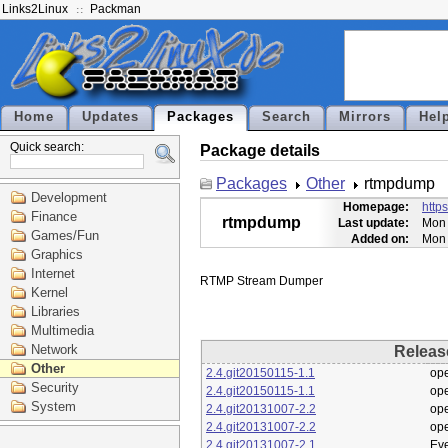
Links2Linux
Packman
Home
Updates
Packages
Search
Mirrors
Hel
Quick search:
Package details
Packages
Other
rtmpdump
Development
Homepage:
http
Finance
rtmpdump
Last update:
Mon 
Games/Fun
Added on:
Mon 
Graphics
Internet
Kernel
Libraries
Multimedia
Network
Releas
Other
2.4.git20150115-1.1
op
Security
2.4.git20150115-1.1
op
System
2.4.git20131007-2.2
op
2.4.git20131007-2.2
op
2.4.git20131007-2.1
Eve