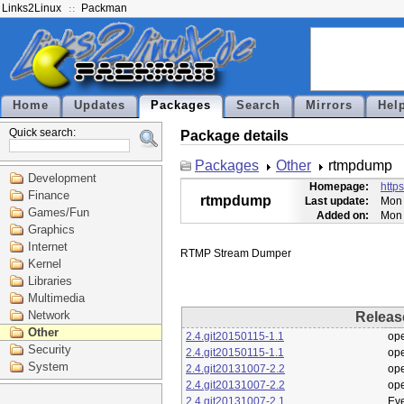
Links2Linux
Packman
Home
Updates
Packages
Search
Mirrors
Hel
Quick search:
Package details
Packages
Other
rtmpdump
Development
Homepage:
http
Finance
rtmpdump
Last update:
Mon 
Games/Fun
Added on:
Mon 
Graphics
Internet
Kernel
Libraries
Multimedia
Network
Releas
Other
2.4.git20150115-1.1
op
Security
2.4.git20150115-1.1
op
System
2.4.git20131007-2.2
op
2.4.git20131007-2.2
op
2.4.git20131007-2.1
Eve