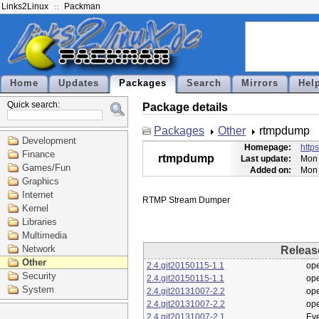
Links2Linux
Packman
Home
Updates
Packages
Search
Mirrors
Hel
Quick search:
Package details
Packages
Other
rtmpdump
Development
Homepage:
http
Finance
rtmpdump
Last update:
Mon 
Games/Fun
Added on:
Mon 
Graphics
Internet
Kernel
Libraries
Multimedia
Network
Releas
Other
2.4.git20150115-1.1
op
Security
2.4.git20150115-1.1
op
System
2.4.git20131007-2.2
op
2.4.git20131007-2.2
op
2.4.git20131007-2.1
Eve